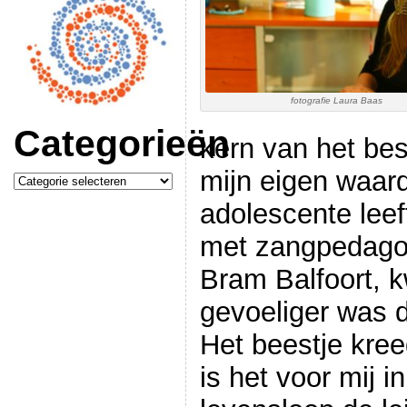
fotografie Laura Baas
Categorieën
kern van het bes
mijn eigen waard
Categorieën
adolescente leef
met zangpedago
Bram Balfoort, k
gevoeliger was 
Het beestje kre
is het voor mij i