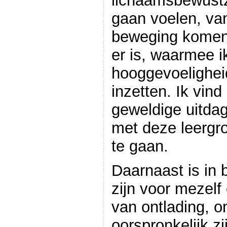
lichaamsbewustzi
gaan voelen, van
beweging komen,
er is, waarmee i
hooggevoelighei
inzetten. Ik vin
geweldige uitdag
met deze leerg
te gaan.
Daarnaast is in 
zijn voor mezelf
van ontlading, o
oorspronkelijk zi