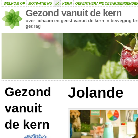
WELKOM OP
MOTIVATIE NU
IK
KERN
OEFENTHERAPIE CESAR/MENSENDIE
Gezond vanuit de kern
over lichaam en geest vanuit de kern in beweging b
gedrag
Jolande
Gezond
vanuit
de kern