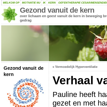
WELKOM OP
MOTIVATIE NU
IK
KERN
OEFENTHERAPIE CESAR/MENSENDIE
Gezond vanuit de kern
over lichaam en geest vanuit de kern in beweging b
gedrag
«
Vermoedelijk Hyperventilatie
Gezond vanuit de
kern
Verhaal va
Pauline heeft ha
gezet en met ha