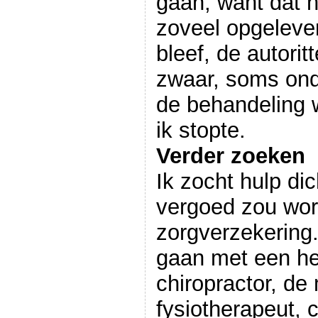
gaan, want dat h
zoveel opgelever
bleef, de autori
zwaar, soms ondo
de behandeling w
ik stopte.
Verder zoeken
Ik zocht hulp dic
vergoed zou wor
zorgverzekerin
gaan met een he
chiropractor, de
fysiotherapeut,