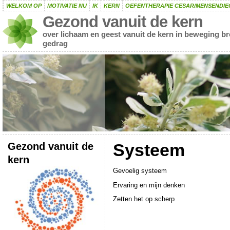
WELKOM OP
MOTIVATIE NU
IK
KERN
OEFENTHERAPIE CESAR/MENSENDIE
Gezond vanuit de kern
over lichaam en geest vanuit de kern in beweging b
gedrag
Gezond vanuit de
Systeem
kern
Gevoelig
systeem
Ervaring en mijn denken
Zetten het op scherp