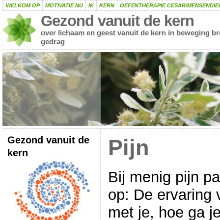
WELKOM OP
MOTIVATIE NU
IK
KERN
OEFENTHERAPIE CESAR/MENSENDIE
Gezond vanuit de kern
over lichaam en geest vanuit de kern in beweging b
gedrag
Gezond vanuit de
Pijn
kern
Bij menig pijn p
op: De ervaring 
met je, hoe ga j