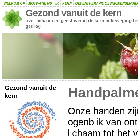
WELKOM OP
MOTIVATIE NU
IK
KERN
OEFENTHERAPIE CESAR/MENSENDIE
Gezond vanuit de kern
over lichaam en geest vanuit de kern in beweging b
gedrag
Gezond vanuit de
Handpalm
kern
Onze handen zij
ogenblik van on
lichaam tot het 