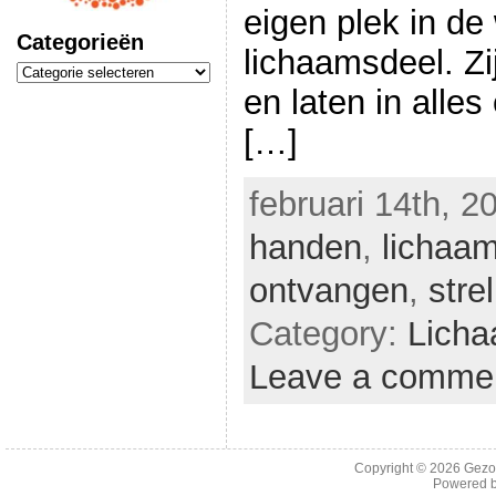
eigen plek in de
Categorieën
lichaamsdeel. Z
Categorieën
en laten in alles 
[…]
februari 14th, 2
handen
,
lichaa
ontvangen
,
stre
Category:
Licha
Leave a comme
Copyright © 2026
Gezo
Powered 