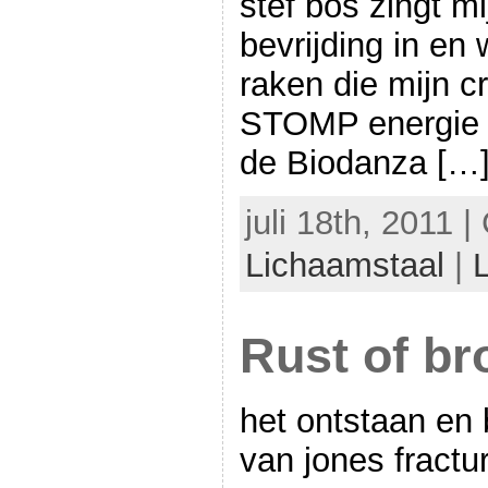
stef bos zingt 
bevrijding in en 
raken die mijn c
STOMP energie e
de Biodanza […
juli 18th, 2011 
Lichaamstaal
|
Rust of br
het ontstaan en 
van jones fractu