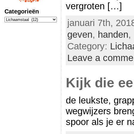
vergroten […]
Categorieën
Categorieën
januari 7th, 201
geven
,
handen
,
Category:
Licha
Leave a comme
Kijk die e
de leukste, grapp
wegwijzers bren
spoor als je er n