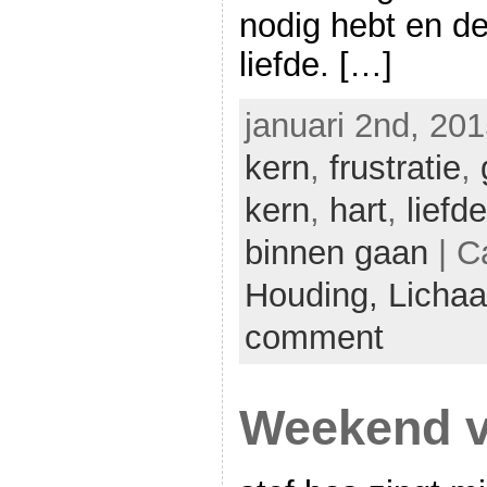
nodig hebt en de 
liefde. […]
januari 2nd, 201
kern
,
frustratie
,
kern
,
hart
,
liefd
binnen gaan
| C
Houding,
Licha
comment
Weekend vo