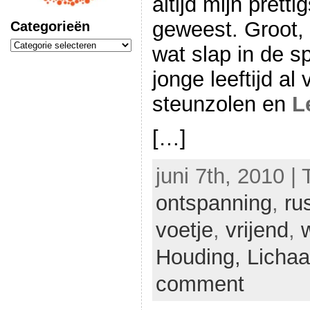
altijd mijn prett
geweest. Groot, 
Categorieën
Categorieën
wat slap in de s
jonge leeftijd al 
steunzolen en
L
[…]
juni 7th, 2010 |
ontspanning
,
ru
voetje
,
vrijend
,
Houding,
Licha
comment